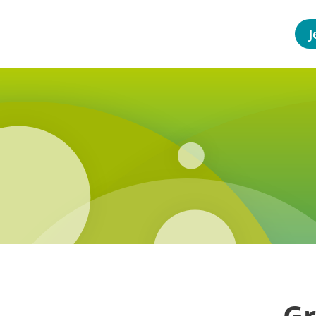
J
„Gr