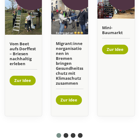
Mini-
Baumarkt
Migrant:inne
Vom Beet
norganisatio
aufs Dorffest
Zur Idee
nen in
– Briesen
Bremen
nachhaltig
bringen
erleben
Gesundheitss
chutz mit
Klimaschutz
Zur Idee
zusammen
Zur Idee