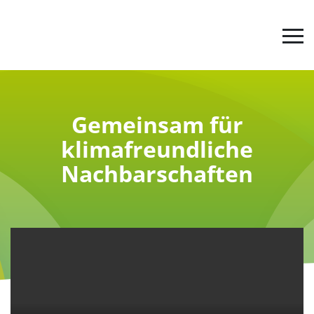
Jetzt abstimmen
Gemeinsam für
klimafreundliche
Der Ideenwettbewerb
Nachbarschaften
Werde aktiv
Tipps & Infos
Über uns