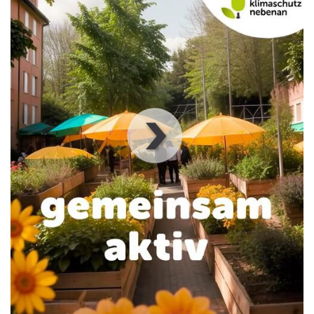
00
:
00
:
00
|
00
:
00
:
00