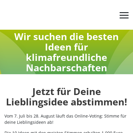
Wir suchen die besten
Jetzt abstimmen
Ideen für
klimafreundliche
Der Ideenwettbewerb
Nachbarschaften
Alle Ideen 2026
Jetzt für Deine
Unsere Kategorien 2026
Lieblingsidee abstimmen!
Vom 7. Juli bis 28. August läuft das Online-Voting: Stimme für
Teilnahmebedingungen
deine Lieblingsideen ab!
Die 10 Ideen mit den meisten Stimmen erhalten 1.000 Euro