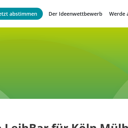
etzt abstimmen
Der Ideenwettbewerb
Werde a
e LeihBar für Köln Mül