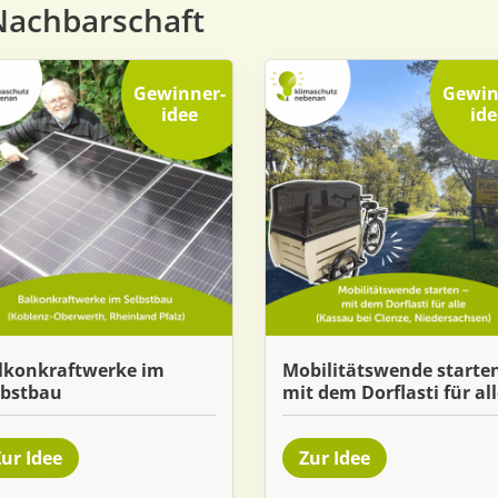
Nachbarschaft
Gewinner
­
Gewin
idee
ide
lkonkraftwerke im
Mobilitätswende starten
lbstbau
mit dem Dorflasti für al
ur Idee
Zur Idee