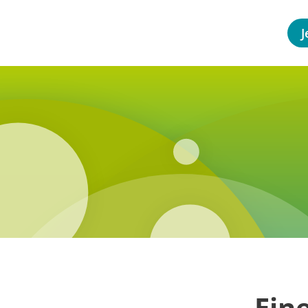
J
Ein