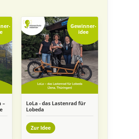
ner
­
Gewinner
­
e
idee
 –
LoLa - das Lastenrad für
le
Lobeda
Zur Idee