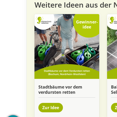
Weitere Ideen aus der 
Gewinner
­
idee
Stadtbäume vor dem
Ba
verdursten retten
Se
Zur Idee
Z